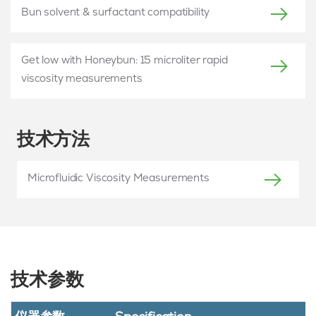
Bun solvent & surfactant compatibility
Get low with Honeybun: 15 microliter rapid
viscosity measurements
技术方法
Microfluidic Viscosity Measurements
技术参数