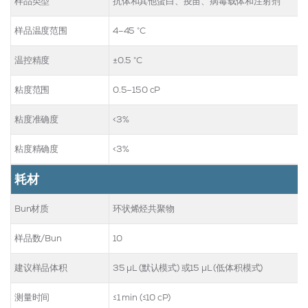
样品类型
抗体和其他蛋白、疫苗、病毒载体和注射剂
样品温度范围
4–45 °C
温控精度
±0.5 °C
粘度范围
0.5–150 cP
粘度准确度
<3%
粘度精确度
<3%
耗材
Bun材质
环状烯烃共聚物
样品数/Bun
10
建议样品体积
35 μL (默认模式) 或15 μL (低体积模式)
测量时间
≤1 min (≤10 cP)